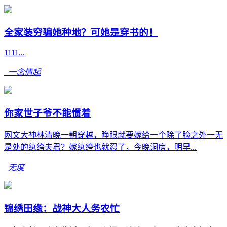
全家装穷骗她种地？可她是穿书的！
1111...
一念情起
你家世子爷不能惯着
网文大神林清晚一朝穿越，睁眼就要嫁给一个除了脸之外一无
是处的纨绔夫君？嫁纨绔也就忍了，今晚洞房，明早...
无度
锦绣田缘：战神大人务农忙