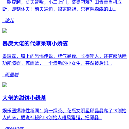
一朝穿越，丈夫背叛，小三上门，婆婆刁难？田青青当机立
断，即刻休夫！前夫逼迫，娘家躲避，只有阴森森的山...
瑜儿
暴戾大佬的代嫁呆萌小娇妻
墨琛霆，镇上的恐怖传说，脾气暴躁、长得吓人，还有那啥啥
功能障碍。苏雨嫣，一个清新的小女生，突然被后妈...
雨里岩
大佬的甜饼小绿茶
娱乐圈爆炸性新闻：第一绿茶、花瓶女明星邱晶晶爬了JS创始
人的床，据说神秘的JS创始人雄风猎猎，把邱晶...