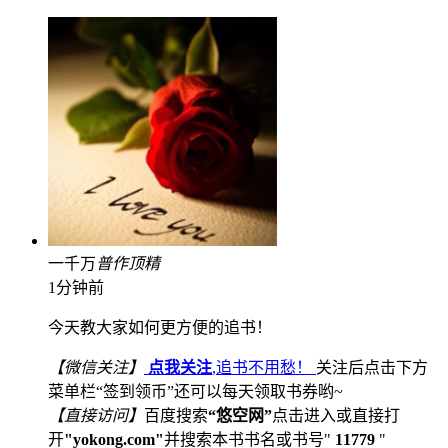
一千万
普
作
顶
精
1分钟前
今天教大家如何更方便的追书！
【微信关注】
点我关注
,追书不用愁！
关注后点击下方
菜单栏“签到领币”还可以每天领取书券哟~
【直接访问】
百度搜索
“悠空网”
点击进入或直接打
开
"yokong.com"
并搜索本书书名或书号"
11779
"