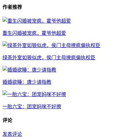
作者推荐
重生闪婚被宠疯，霍爷他超爱
绿茶外室如狼似虎，侯门主母撩疯偏执权臣
婚婚欲睡：唐少请指教
一胎六宝：团宠妈咪不好撩
评论
发表评论